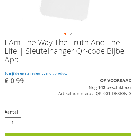
I Am The Way The Truth And The
Ga
naar
Life | Sleutelhanger Qr-code Bijbel
het
App
begin
van
de
Schrijf de eerste review over dit product
afbeeldingen-
€ 0,99
OP VOORRAAD
gallerij
Nog
142
beschikbaar
Artikelnummer
QR-001-DESIGN-3
Aantal