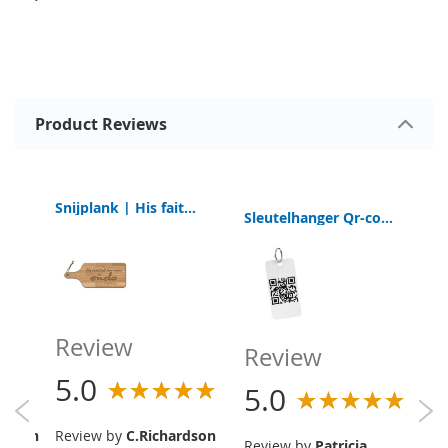
Product Reviews
Sleutelhanger Qr-code Digitale Bijbel App
Snijplank | His faithfull love never ends
Sleutelhanger Qr-code Digitale Bijbel App
Review
Review
R
5.0
5.0
5
 Bruin
Review by
C.Richardson
Review by
Patricia
R