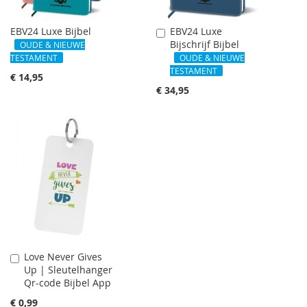
EBV24 Luxe Bijbel
EBV24 Luxe
In
Bijschrijf Bijbel
Winkelwagen
OUDE & NIEUWE
TESTAMENT
OUDE & NIEUWE
TESTAMENT
€ 14,95
€ 34,95
Love Never Gives
In
Up | Sleutelhanger
Winkelwagen
Qr-code Bijbel App
€ 0,99