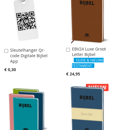
EBV24 Luxe Groot
In
Sleutelhanger Qr-
In
Letter Bijbel
Winkelwagen
code Digitale Bijbel
Winkelwagen
OUDE & NIEUWE
App
TESTAMENT
€ 0,30
€ 24,95
NIEUW