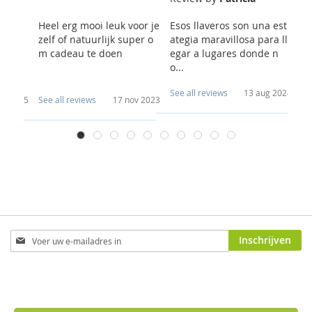
n zoni
Heel erg mooi leuk voor je
Esos llaveros son una estr
I 
deeld
zelf of natuurlijk super o
ategia maravillosa para ll
ri
p cam
m cadeau te doen
egar a lugares donde n
ou
o...
g..
See all reviews
13 aug 2024
Se
ov 2025
See all reviews
17 nov 2023
Abonneer
Inschrijven
u
op
onze
nieuwsbrief