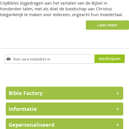
CityBibles bijgedragen aan het vertalen van de Bijbel in
honderden talen, met als doel de boodschap van Christus
toegankelijk te maken voor iedereen, ongeacht hun moedertaal.
Lees meer
Abonneer
Inschrijven
u
op
onze
nieuwsbrief
Bible Factory
+
Informatie
+
Gepersonaliseerd
+