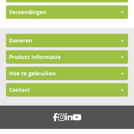
Verzendingen
+
Doneren
+
Product informatie
+
Hoe te gebruiken
+
Contact
+