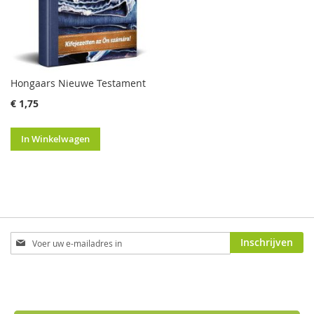
Hongaars Nieuwe Testament
€ 1,75
In Winkelwagen
Abonneer
Inschrijven
u
op
onze
nieuwsbrief