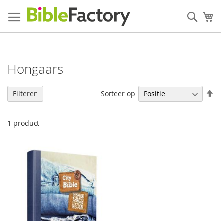
Ga
naar
Zoek
W
de
inhoud
Hongaars
V
Sorteer op
Filteren
h
na
la
1
product
so
SALE