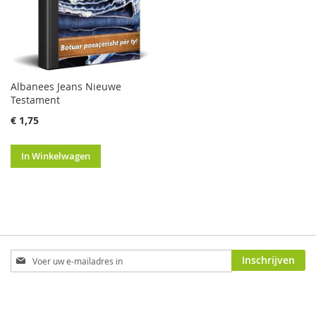
Albanees Jeans Nieuwe
Testament
€ 1,75
In Winkelwagen
Abonneer
Inschrijven
u
op
onze
nieuwsbrief