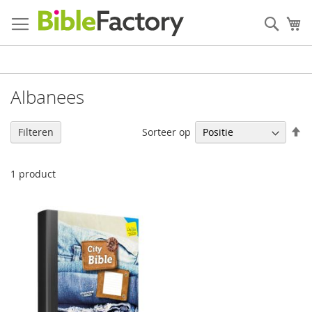
Ga
naar
Zoek
W
de
inhoud
Albanees
V
Sorteer op
Filteren
h
na
la
1
product
so