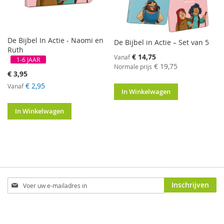
De Bijbel In Actie - Naomi en
De Bijbel in Actie – Set van 5
Ruth
€ 14,75
Vanaf
1-6 JAAR
€ 19,75
Normale prijs
€ 3,95
€ 2,95
Vanaf
In Winkelwagen
In Winkelwagen
Abonneer
Inschrijven
u
op
onze
nieuwsbrief