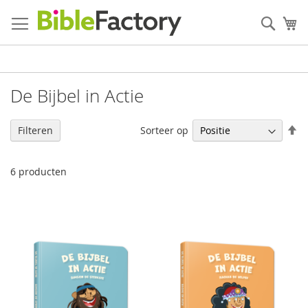
Ga
naar
Zoek
W
de
inhoud
De Bijbel in Actie
V
Sorteer op
Filteren
h
na
la
6
producten
so