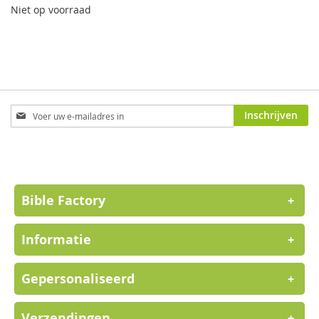
Niet op voorraad
Abonneer
Inschrijven
u
op
onze
nieuwsbrief
Bible Factory
+
Informatie
+
Gepersonaliseerd
+
Verzendingen
+