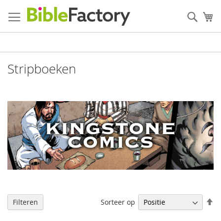
Ga
naar
Zoek
W
de
inhoud
Stripboeken
V
Sorteer op
Filteren
h
na