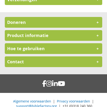
Doneren
+
Product informatie
+
Hoe te gebruiken
+
Contact
+
Algemene voorwaarden
|
Privacy voorwaarden
|
support@biblefactory.org
| +31 (0)318 240 360