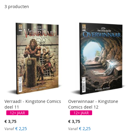
la
3
producten
so
Verraad! - Kingstone Comics
Overwinnaar - Kingstone
deel 11
Comics deel 12
12+ JAAR
12+ JAAR
€ 3,75
€ 3,75
€ 2,25
€ 2,25
Vanaf
Vanaf