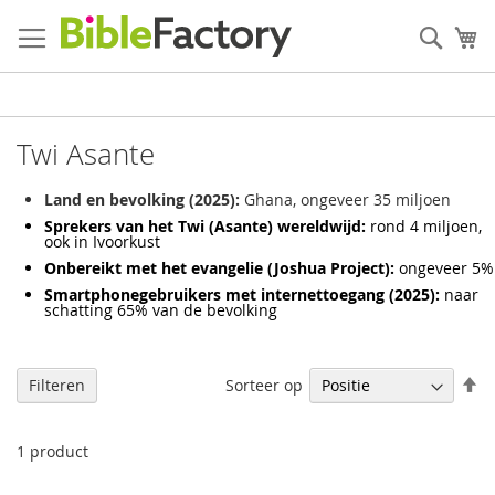
Ga
naar
Zoek
W
de
inhoud
Twi Asante
Land en bevolking (2025):
Ghana, ongeveer 35 miljoen
Sprekers van het Twi (Asante) wereldwijd:
rond 4 miljoen,
ook in Ivoorkust
Onbereikt met het evangelie (Joshua Project):
ongeveer 5%
Smartphonegebruikers met internettoegang (2025):
naar
schatting 65% van de bevolking
V
Sorteer op
Filteren
h
na
la
1
product
so