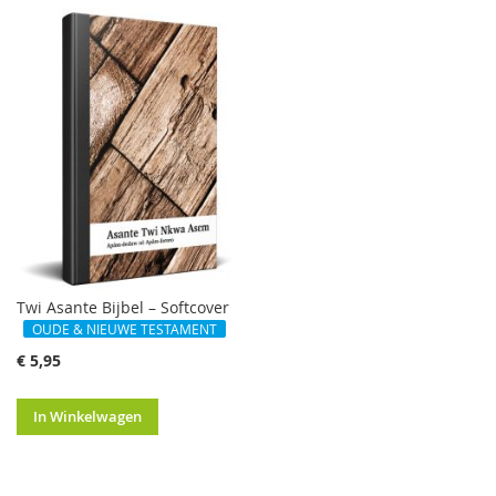
Twi Asante Bijbel – Softcover
OUDE & NIEUWE TESTAMENT
€ 5,95
In Winkelwagen