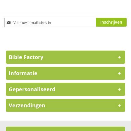
Abonneer
Inschrijven
u
op
onze
nieuwsbrief
Bible Factory
+
Informatie
+
Gepersonaliseerd
+
Verzendingen
+