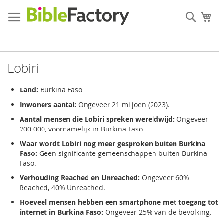
Ga
naar
Zoek
W
de
inhoud
Lobiri
Land:
Burkina Faso
Inwoners aantal:
Ongeveer 21 miljoen (2023).
Aantal mensen die Lobiri spreken wereldwijd:
Ongeveer
200.000, voornamelijk in Burkina Faso.
Waar wordt Lobiri nog meer gesproken buiten Burkina
Faso:
Geen significante gemeenschappen buiten Burkina
Faso.
Verhouding Reached en Unreached:
Ongeveer 60%
Reached, 40% Unreached.
Hoeveel mensen hebben een smartphone met toegang tot
internet in Burkina Faso:
Ongeveer 25% van de bevolking.