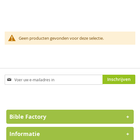
Geen producten gevonden voor deze selectie.
Abonneer
Inschrijven
u
op
onze
nieuwsbrief
Bible Factory
+
Informatie
+