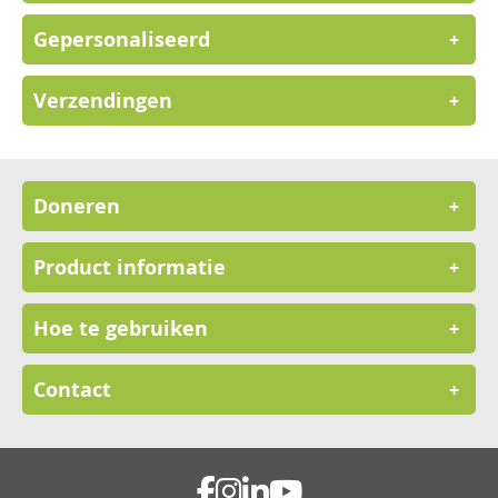
Gepersonaliseerd
+
Verzendingen
+
Doneren
+
Product informatie
+
Hoe te gebruiken
+
Contact
+