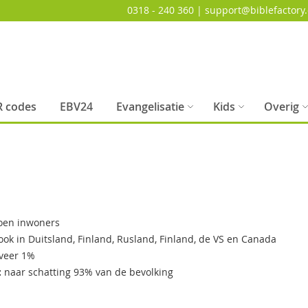
0318 - 240 360 | support@biblefactory.
 codes
EBV24
Evangelisatie
Kids
Overig
joen inwoners
 ook in Duitsland, Finland, Rusland, Finland, de VS en Canada
veer 1%
:
naar schatting 93% van de bevolking