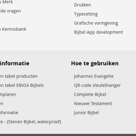
es Merk
Drukken
lde vragen
Typesetting
Grafische vormgeving
p Kennisbank
Bijbel App development
 informatie
Hoe te gebruiken
n tabel producten
Johannes Evangelie
n tabel EBV24 Bijbels
QR-code sleutelhanger
emplaren
Complete Bijbel
en
Nieuwe Testament
nformatie
Junior Bijbel
e - (Stenen Bijbel, waterproof)