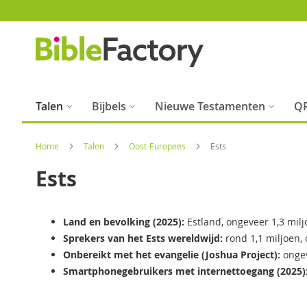
Ga
naar
de
inhoud
Talen
Bijbels
Nieuwe Testamenten
QR
Home
Talen
Oost-Europees
Ests
Ests
Land en bevolking (2025):
Estland, ongeveer 1,3 mil
Sprekers van het Ests wereldwijd:
rond 1,1 miljoen,
Onbereikt met het evangelie (Joshua Project):
onge
Smartphonegebruikers met internettoegang (2025)