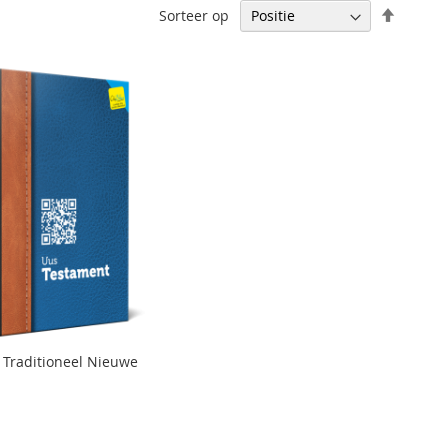
Van
Sorteer op
hoog
naar
laag
sortere
 Traditioneel Nieuwe