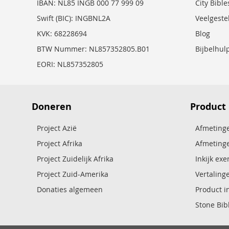
IBAN: NL85 INGB 000 77 999 09
City Bibl
Swift (BIC): INGBNL2A
Veelgeste
KVK: 68228694
Blog
BTW Nummer: NL857352805.B01
Bijbelhul
EORI: NL857352805
Doneren
Product
Project Azië
Afmetinge
Project Afrika
Afmetinge
Project Zuidelijk Afrika
Inkijk ex
Project Zuid-Amerika
Vertaling
Donaties algemeen
Product i
Stone Bibl