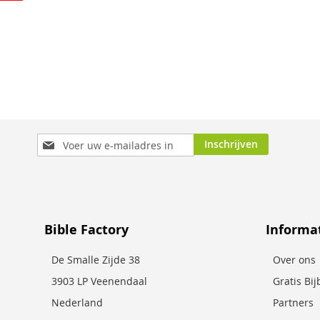
In Winkelwagen
In Winkelwagen
Abonneer
Inschrijven
u
op
onze
nieuwsbrief
Bible Factory
Informa
De Smalle Zijde 38
Over ons
3903 LP Veenendaal
Gratis Bi
Nederland
Partners