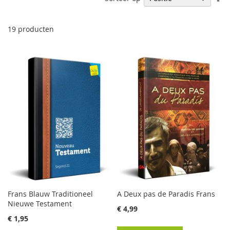
h
na
la
19
producten
so
Frans Blauw Traditioneel
A Deux pas de Paradis Frans
Nieuwe Testament
€ 4,99
€ 1,95