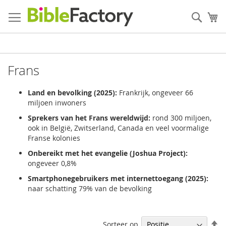
Ga
naar
Zoek
W
de
inhoud
Frans
Land en bevolking (2025):
Frankrijk, ongeveer 66
miljoen inwoners
Sprekers van het Frans wereldwijd:
rond 300 miljoen,
ook in België, Zwitserland, Canada en veel voormalige
Franse kolonies
Onbereikt met het evangelie (Joshua Project):
ongeveer 0,8%
Smartphonegebruikers met internettoegang (2025):
naar schatting 79% van de bevolking
V
Sorteer op