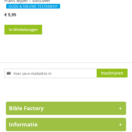
Frans Bijbel – Softcover
OUDE & NIEUWE TESTAMENT
€ 5,95
In Winkelwagen
Abonneer
Inschrijven
u
op
onze
nieuwsbrief
Bible Factory
+
Informatie
+