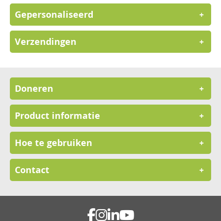
Gepersonaliseerd
+
Verzendingen
+
Doneren
+
Product informatie
+
Hoe te gebruiken
+
Contact
+