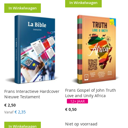
In Winkelwagen
In Winkelwagen
Frans Gospel of John Truth
Frans Interactieve Hardcover
Love and Unity Africa
Nieuwe Testament
12+ JAAR
€ 2,50
€ 0,50
€ 2,35
Vanaf
Niet op voorraad
In Winkelwagen