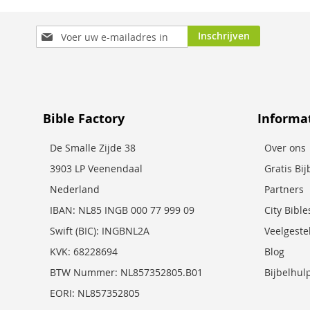
Abonneer
Inschrijven
u
op
onze
nieuwsbrief
Bible Factory
Informa
De Smalle Zijde 38
Over ons
3903 LP Veenendaal
Gratis Bi
Nederland
Partners
IBAN: NL85 INGB 000 77 999 09
City Bibl
Swift (BIC): INGBNL2A
Veelgeste
KVK: 68228694
Blog
BTW Nummer: NL857352805.B01
Bijbelhul
EORI: NL857352805