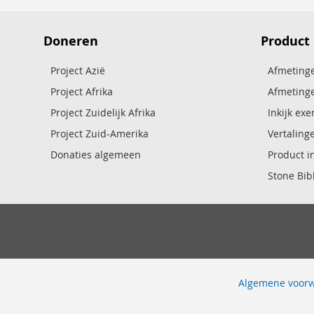
Doneren
Product
Project Azië
Afmetinge
Project Afrika
Afmetinge
Project Zuidelijk Afrika
Inkijk ex
Project Zuid-Amerika
Vertaling
Donaties algemeen
Product i
Stone Bibl
Algemene voor