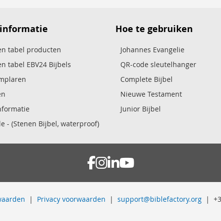
 informatie
Hoe te gebruiken
n tabel producten
Johannes Evangelie
n tabel EBV24 Bijbels
QR-code sleutelhanger
emplaren
Complete Bijbel
en
Nieuwe Testament
nformatie
Junior Bijbel
e - (Stenen Bijbel, waterproof)
waarden
|
Privacy voorwaarden
|
support@biblefactory.org
| +31