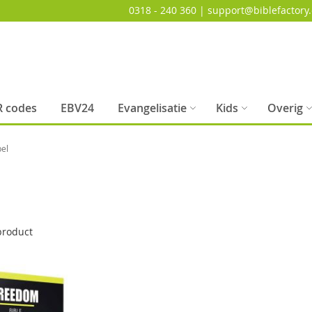
0318 - 240 360 | support@biblefactory.
 codes
EBV24
Evangelisatie
Kids
Overig
bel
roduct