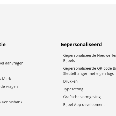
tie
Gepersonaliseerd
Gepersonaliseerde Nieuwe Te
Bijbels
jbel aanvragen
Gepersonaliseerde QR-code Bi
Sleutelhanger met eigen logo
es Merk
Drukken
lde vragen
Typesetting
Grafische vormgeving
p Kennisbank
Bijbel App development