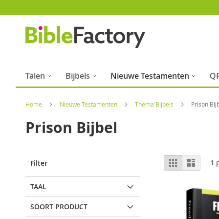
Ga
naar
de
inhoud
Talen
Bijbels
Nieuwe Testamenten
QR
Home
Nieuwe Testamenten
Thema Bijbels
Prison Bij
Prison Bijbel
Tonen
Foto-
Lijst
1
p
Filter
tabel
als
TAAL
SOORT PRODUCT