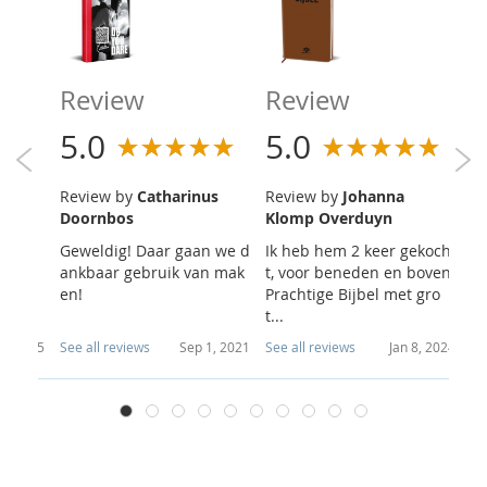
R
Review
Review
5
5.0
5.0
R
Review by
Catharinus
Review by
Johanna
Doornbos
Klomp Overduyn
Op
ber as
Geweldig! Daar gaan we d
Ik heb hem 2 keer gekoch
ch
t bibl
ankbaar gebruik van mak
t, voor beneden en boven.
pe
...
en!
Prachtige Bijbel met gro
e..
t...
 4, 2025
See all reviews
Sep 1, 2021
See all reviews
Jan 8, 2024
Se