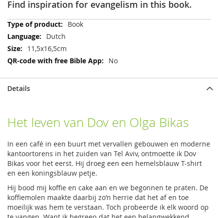
Find inspiration for evangelism in this book.
More
Book
Information
Dutch
11,5x16,5cm
No
Details
Het leven van Dov en Olga Bikas
In een café in een buurt met vervallen gebouwen en moderne
kantoortorens in het zuiden van Tel Aviv, ontmoette ik Dov
Bikas voor het eerst. Hij droeg een een hemelsblauw T-shirt
en een koningsblauw petje.
Hij bood mij koffie en cake aan en we begonnen te praten. De
koffiemolen maakte daarbij zo’n herrie dat het af en toe
moeilijk was hem te verstaan. Toch probeerde ik elk woord op
te vangen. Want ik begreep dat het een belangwekkend