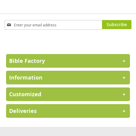
Sign
Subscribe
Up
for
Our
Newsletter:
Bible Factory
+
Information
+
Customized
+
Deliveries
+