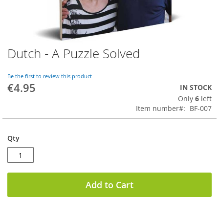
Dutch - A Puzzle Solved
Skip
to
the
Be the first to review this product
beginning
€4.95
IN STOCK
of
Only
6
left
the
Item number
BF-007
images
gallery
Qty
Add to Cart