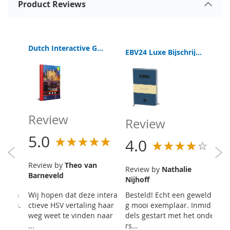
Product Reviews
Dutch Interactive Gospel of John Amsterdam
EBV24 Luxe Groot Letter Bijbel
EBV24 Luxe Bijschrijf Bijbel
EB
Review
Review
R
5.0
4.0
4
Review by
Theo van
Review by
Nathalie
R
Barneveld
Nijhoff
Er
gekoch
Wij hopen dat deze intera
Besteld! Echt een geweldi
ve
boven.
ctieve HSV vertaling haar
g mooi exemplaar. Inmid
xe
t gro
weg weet te vinden naar
dels gestart met het onde
...
rs...