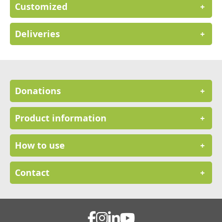
Customized
+
Deliveries
+
Donations
+
Product information
+
How to use
+
Contact
+