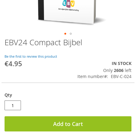
EBV24 Compact Bijbel
Skip
to
the
Be the first to review this product
beginning
€4.95
IN STOCK
of
Only
2606
left
the
Item number
EBV-C-024
images
gallery
Qty
Add to Cart