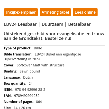
Inkijkexemplaar
Afmeting tabel
Lees online
EBV24 Leesbaar | Duurzaam | Betaalbaar
Uitstekend geschikt voor evangelisatie en trouw
aan de Grondtekst. Bestel ze nu!
More
Bible
Information
EBV24 Bijbel een eigentijdse
Bijbelvertaling © 2024
Softcover Matt with structure
Sewn bound
Dutch
24
978-94-92996-28-2
9789492996282
864
14 x 20 cm