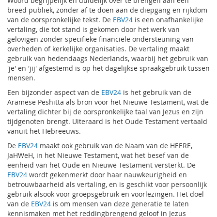
Woord begrijpelijk en duidelijk over te brengen aan een
breed publiek, zonder af te doen aan de diepgang en rijkdom
van de oorspronkelijke tekst. De
EBV24
is een onafhankelijke
vertaling, die tot stand is gekomen door het werk van
gelovigen zonder specifieke financiële ondersteuning van
overheden of kerkelijke organisaties. De vertaling maakt
gebruik van hedendaags Nederlands, waarbij het gebruik van
'je' en 'jij' afgestemd is op het dagelijkse spraakgebruik tussen
mensen.
Een bijzonder aspect van de
EBV24
is het gebruik van de
Aramese Peshitta als bron voor het Nieuwe Testament, wat de
vertaling dichter bij de oorspronkelijke taal van Jezus en zijn
tijdgenoten brengt. Uiteraard is het Oude Testament vertaald
vanuit het Hebreeuws.
De
EBV24
maakt ook gebruik van de Naam van de HEERE,
JaHWeH, in het Nieuwe Testament, wat het besef van de
eenheid van het Oude en Nieuwe Testament versterkt. De
EBV24
wordt gekenmerkt door haar nauwkeurigheid en
betrouwbaarheid als vertaling, en is geschikt voor persoonlijk
gebruik alsook voor groepsgebruik en voorlezingen. Het doel
van de
EBV24
is om mensen van deze generatie te laten
kennismaken met het reddingbrengend geloof in Jezus