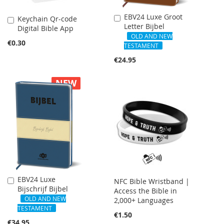
EBV24 Luxe Groot
Add
Keychain Qr-code
Add
Letter Bijbel
to
Digital Bible App
to
Cart
OLD AND NEW
Cart
€0.30
TESTAMENT
€24.95
NEW
EBV24 Luxe
Add
NFC Bible Wristband |
Bijschrijf Bijbel
to
Access the Bible in
Cart
OLD AND NEW
2,000+ Languages
TESTAMENT
€1.50
€34.95