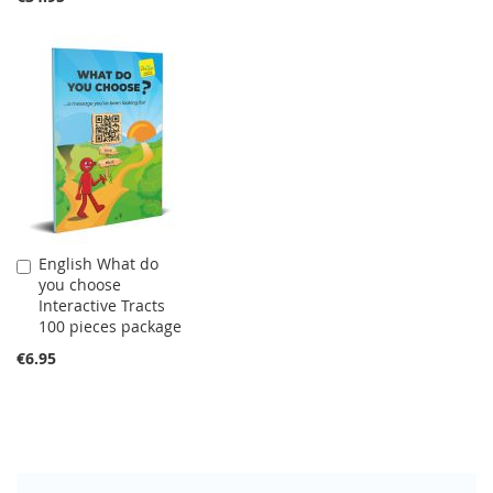
English What do
Add
you choose
to
Interactive Tracts
Cart
100 pieces package
€6.95