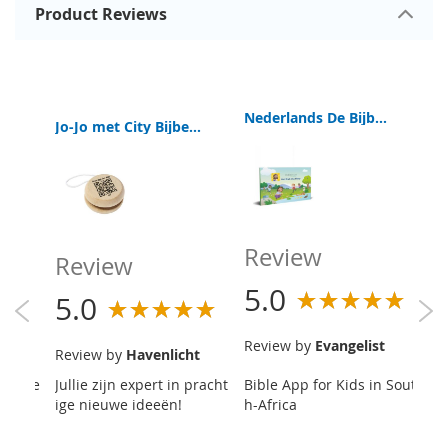
Product Reviews
aithfull love never ends
Nederlands De Bijbel app voor kinderen | Het Boek Van Hoop | Gratis
Jo-Jo met City Bijbels Kids App
R
Review
Review
5
5.0
5.0
dson
R
Review by
Evangelist
Review by
Havenlicht
Se
oor je
Jullie zijn expert in pracht
Bible App for Kids in Sout
Ha
per o
ige nieuwe ideeën!
h-Africa
w