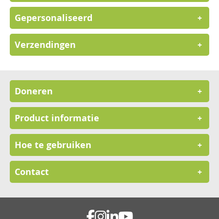
Gepersonaliseerd
+
Verzendingen
+
Doneren
+
Product informatie
+
Hoe te gebruiken
+
Contact
+