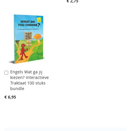
€ 2,75
Engels Wat ga jij
In
kiezen? Interactieve
Winkelwagen
Traktaat 100 stuks
bundle
€ 6,95