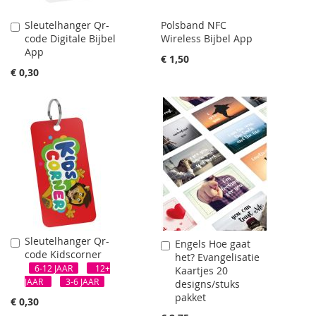
Sleutelhanger Qr-
Polsband NFC
In
code Digitale Bijbel
Wireless Bijbel App
Winkelwagen
App
€ 1,50
€ 0,30
Sleutelhanger Qr-
In
Engels Hoe gaat
In
code Kidscorner
Winkelwagen
het? Evangelisatie
Winkelwagen
6-12 JAAR
12+
Kaartjes 20
JAAR
3-6 JAAR
designs/stuks
pakket
€ 0,30