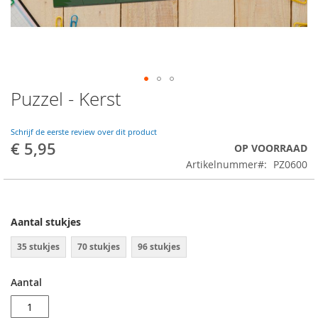
Puzzel - Kerst
Ga
naar
het
Schrijf de eerste review over dit product
begin
€ 5,95
OP VOORRAAD
van
Artikelnummer
PZ0600
de
afbeeldingen-
gallerij
Aantal stukjes
35 stukjes
70 stukjes
96 stukjes
Aantal