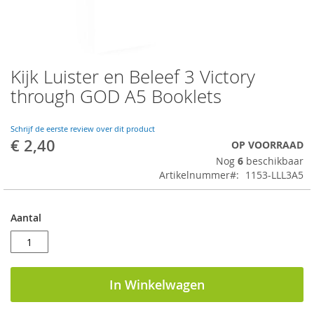
Kijk Luister en Beleef 3 Victory
Ga
naar
through GOD A5 Booklets
het
begin
van
Schrijf de eerste review over dit product
€ 2,40
de
OP VOORRAAD
afbeeldingen-
Nog
6
beschikbaar
gallerij
Artikelnummer
1153-LLL3A5
Aantal
In Winkelwagen