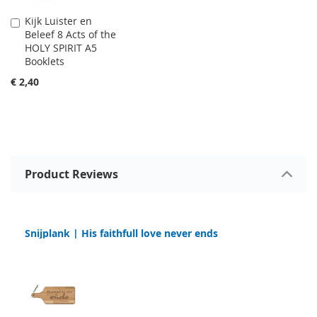
Kijk Luister en
In
Beleef 8 Acts of the
Winkelwagen
HOLY SPIRIT A5
Booklets
€ 2,40
Product Reviews
Snijplank | His faithfull love never ends