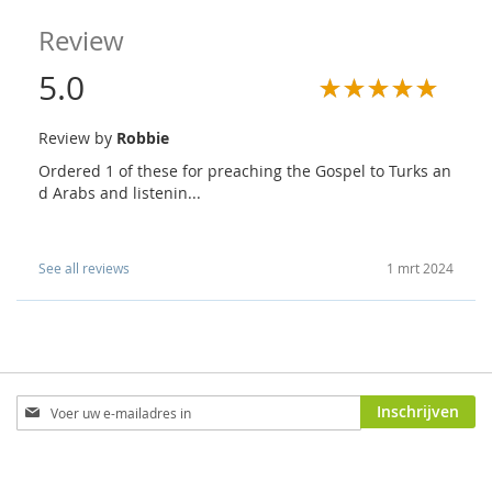
Review
5.0
Review by
Robbie
Ordered 1 of these for preaching the Gospel to Turks an
d Arabs and listenin...
See all reviews
1 mrt 2024
Abonneer
Inschrijven
u
op
onze