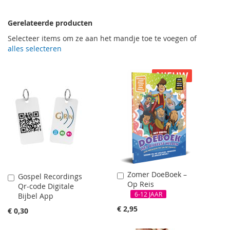
Gerelateerde producten
Selecteer items om ze aan het mandje toe te voegen of
alles selecteren
NIEUW
Zomer DoeBoek –
In
Gospel Recordings
In
Op Reis
Winkelwagen
Qr-code Digitale
Winkelwagen
6-12 JAAR
Bijbel App
€ 2,95
€ 0,30