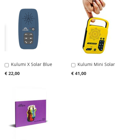
Kulumi X Solar Blue
Kulumi Mini Solar
In
In
Winkelwagen
Winkelwagen
€ 22,00
€ 41,00