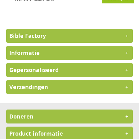
u
op
onze
nieuwsbrief
Bible Factory
+
Informatie
+
Gepersonaliseerd
+
Verzendingen
+
Doneren
+
Product informatie
+