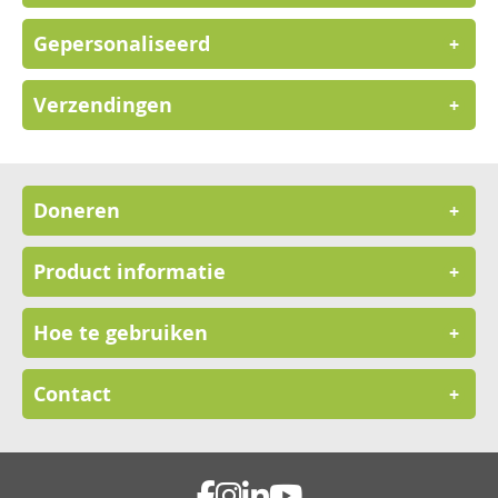
Gepersonaliseerd
+
Verzendingen
+
Doneren
+
Product informatie
+
Hoe te gebruiken
+
Contact
+