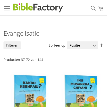
Ga
naar
Zoek
W
de
inhoud
Evangelisatie
V
Sorteer op
Filteren
h
na
la
Producten
37
-
72
van
144
so